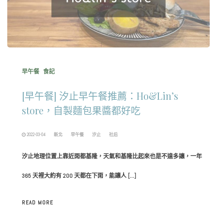
早午餐
食記
[早午餐] 汐止早午餐推薦：Ho&Lin’s
store，自製麵包果醬都好吃
2022-03-04
新北
早午餐
汐止
社后
汐止地理位置上靠近雨都基隆，天氣和基隆比起來也是不遑多讓，一年
365 天裡大約有 200 天都在下雨，能讓人 […]
READ MORE