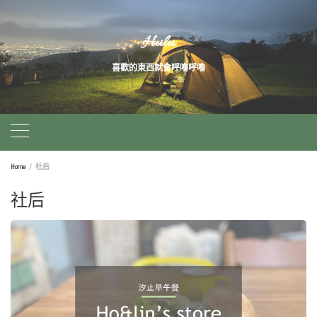
Skip
Hulu
to
喜歡的東西就會呼嚕呼嚕
content
Home
社后
社后