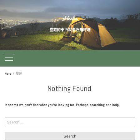
Skip
Hulu
to
喜歡的東西就會呼嚕呼嚕
content
Home
旅遊
Nothing Found.
It seems we can’t find what you’re looking for. Perhaps searching can help.
Search
for: