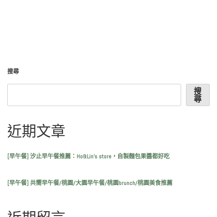
搜尋
搜
尋
近期文章
[早午餐] 汐止早午餐推薦：Ho&Lin’s store，自製麵包果醬都好吃
[早午餐] 共嚮早午餐/桃園/大園早午餐/桃園brunch/桃園美食推薦