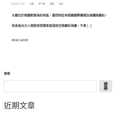
2021-12-20
大園
早午餐
桃園
食記
大園位於桃園較靠海的地區，雖然附近有桃園國際機場及高鐵桃園站，
但身為台北人倒是很常開車直接前往桃園的海邊，不曾 […]
READ MORE
搜尋
搜
尋
近期文章