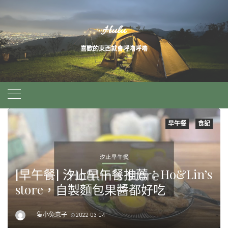
Skip
Hulu
to
喜歡的東西就會呼嚕呼嚕
content
早午餐
食記
[早午餐] 汐止早午餐推薦：Ho&Lin’s
store，自製麵包果醬都好吃
一隻小兔崽子
2022-03-04