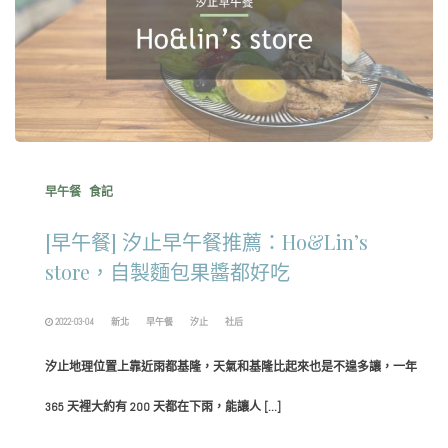
早午餐
食記
[早午餐] 汐止早午餐推薦：Ho&Lin’s
store，自製麵包果醬都好吃
2022-03-04
新北
早午餐
汐止
社后
汐止地理位置上靠近雨都基隆，天氣和基隆比起來也是不遑多讓，一年
365 天裡大約有 200 天都在下雨，能讓人 […]