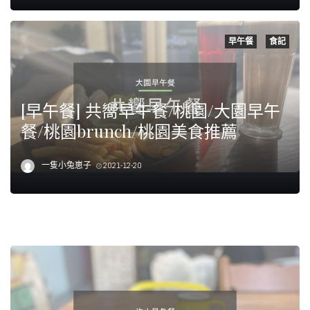
早午餐
食記
[早午餐] 共嚮早午餐/桃園/大園早午
餐/桃園brunch/桃園美食推薦
一隻小兔崽子
2021-12-20