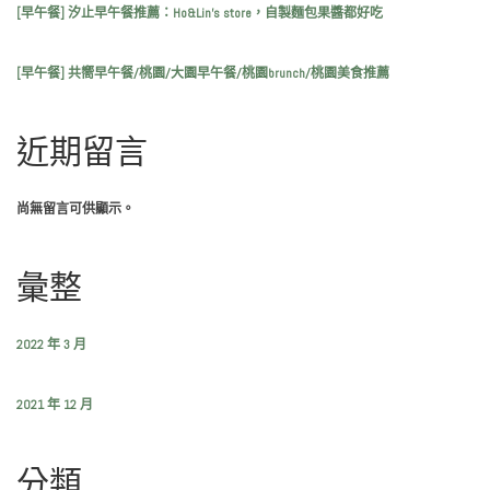
[早午餐] 汐止早午餐推薦：Ho&Lin’s store，自製麵包果醬都好吃
[早午餐] 共嚮早午餐/桃園/大園早午餐/桃園brunch/桃園美食推薦
近期留言
尚無留言可供顯示。
彙整
2022 年 3 月
2021 年 12 月
分類