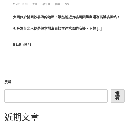
2021-12-20
大園
早午餐
桃園
食記
大園位於桃園較靠海的地區，雖然附近有桃園國際機場及高鐵桃園站，
但身為台北人倒是很常開車直接前往桃園的海邊，不曾 […]
READ MORE
搜尋
搜
尋
近期文章