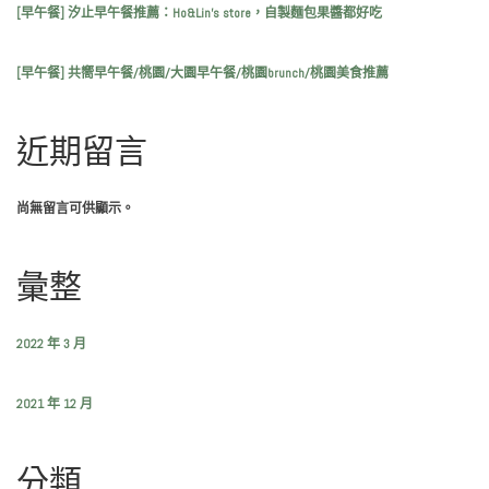
[早午餐] 汐止早午餐推薦：Ho&Lin’s store，自製麵包果醬都好吃
[早午餐] 共嚮早午餐/桃園/大園早午餐/桃園brunch/桃園美食推薦
近期留言
尚無留言可供顯示。
彙整
2022 年 3 月
2021 年 12 月
分類