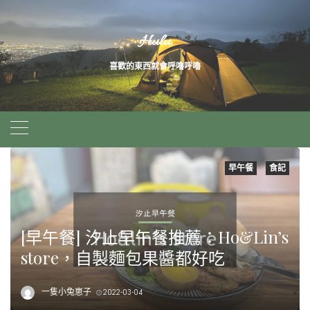
Skip
Hulu
to
喜歡的東西就會呼嚕呼嚕
content
早午餐
食記
[早午餐] 汐止早午餐推薦：Ho&Lin’s
store，自製麵包果醬都好吃
一隻小兔崽子
2022-03-04