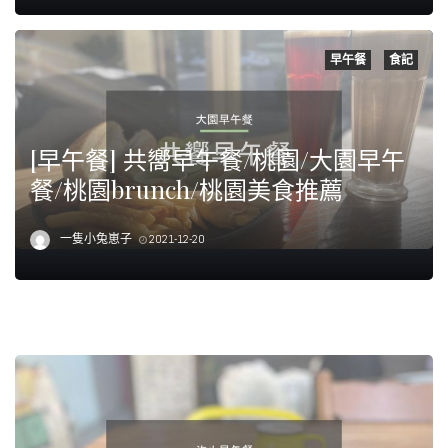
早午餐
食記
[早午餐] 共嚮早午餐/桃園/大園早午
餐/桃園brunch/桃園美食推薦
一隻小兔崽子
2021-12-20